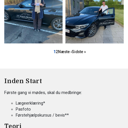
Sideinddeling
Side
Side
Næste
Sidste
1
2
Næste ›
Sidste »
side
side
Inden Start
Første gang vi mødes, skal du medbringe:
Lægeerklæring*
Pasfoto
Førstehjælpskursus / bevis**
Teori