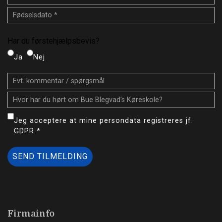
Førstehjælpsbevis
Har du førstehjælpsbevis?
Ja
Nej
Jeg acceptere at mine persondata registreres jf.
GDPR *
Firmainfo