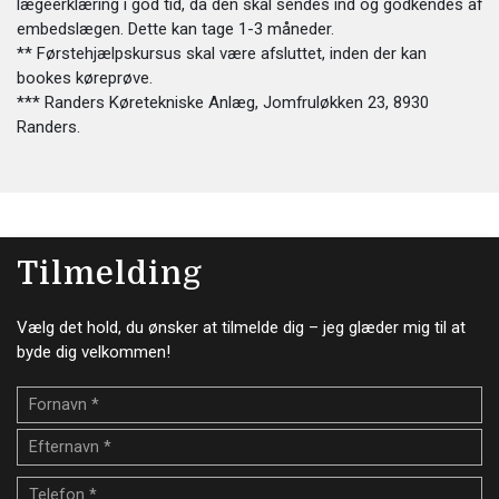
lægeerklæring i god tid, da den skal sendes ind og godkendes af
embedslægen. Dette kan tage 1-3 måneder.
** Førstehjælpskursus skal være afsluttet, inden der kan
bookes køreprøve.
*** Randers Køretekniske Anlæg, Jomfruløkken 23, 8930
Randers.
Tilmelding
Vælg det hold, du ønsker at tilmelde dig – jeg glæder mig til at
byde dig velkommen!