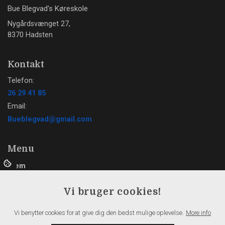
Bue Blegvad's Køreskole
Nygårdsvænget 27,
8370 Hadsten
Kontakt
Telefon:
26 29 41 85
Email:
Bueblegvad@gmail.com
Menu
Hjem
Tilmeld
Vi bruger cookies!
Jeg tilbyder
Kørekort Assentoft
Vi benytter cookies for at give dig den bedst mulige oplevelse.
More info
Kørekort Hadsten