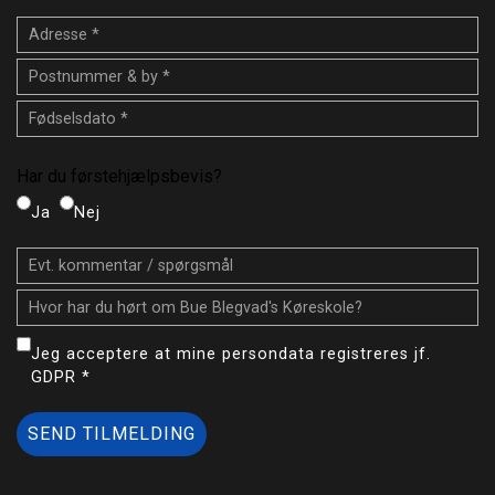
Førstehjælpsbevis
Har du førstehjælpsbevis?
Ja
Nej
Jeg acceptere at mine persondata registreres jf.
GDPR *